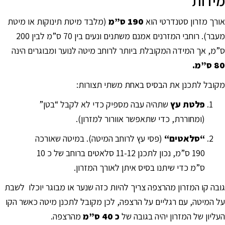
מידות
סמן קישורים
font_download
אורך מזרון סטנדרטי הוא
190 ס”מ
(מלבד מיטת תינוקות או מיטת
לאפס
cached
מעבר). רוחבי המזרנים אמנם משתנים ונעים בין 70 ס”מ לבין 200
את
ס”מ, אך המידה המקובלת ביותר לרוחב מיטה לנוער ומבוגרים הינה
כל
האפשרויות
80 ס”מ.
מקובל לתכנן את הבסיס באחת משתי תצורות:
פלטת
עץ
שתהיה עבה מספיק כדי לא לקבל “בטן”
(ומחוררת, כדי שתאפשר אוורור למזרון).
“
סלאטים
“
(פסי עץ לרוחב המיטה). במיטה שאורכה
190 ס”מ, נכון לתכנן 11-12 סלאטים ברוחב של כ 10
ס”מ כדי שיתנו בסיס איתן לאורך המזרון.
גובה קו המזרון מהרצפה צריך להיות כזה שנער או מבוגר יוכלו לשבת
על המיטה, עם רגליים על הרצפה, לכן מקובל לתכנן מיטה כאשר הקו
העליון של המזרון יהיה בגובה של
כ 40 ס”מ
מהרצפה.