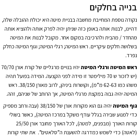
בנייה בחלקים
נקודה נוספת המחייבת מחשבה בבניית מיטה היא יכולת ההובלה שלה,
דהיינו, לבנות אותה באופן כזה שניתן יהיה לפרק אותה ולהוציא אותה
מהחדר / מהבית ולהרכיבה במקום אחר. מקובל לבנות את המיטה
בשלושה חלקים עיקריים. ראש המיטה; רגלי המיטה; וגוף המיטה כחלק
נפרד.
ראש המיטה ורגלי המיטה
יהיו בנויים מרגליים של קורת אורן 70/70
(יש לזכור ש 70 מילימטר זו מידה לפני הקצעה. המידה בפועל תהיה
משהו כמו 62-63 מ”מ), וקושרות ביניהן, לרוב מאורן 38/150. ראש
המיטה יהיה גבוה במקצת מרגלי המיטה, אך הרוחב של שניהם, זהה.
גוף המיטה
יהיה גם הוא מקורות אורן של 38/150 (עבה ורחב מספיק
כדי למנוע שבירה בגלל עודף משקל במרכז המיטה), כאשר בשולי
קורות האורך (מבפנים, למטה), לכל האורך מחובר אורן 25/50
(לאטה) כדי לשמש כמדרגה להשענת ה”סלאטים”. את שתי קורות