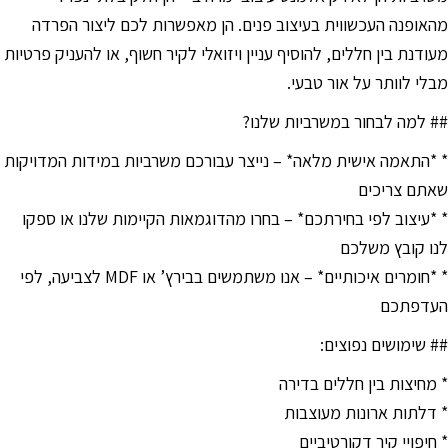
סמן קישורים
font_download
מהאופנה העכשווית בעיצוב פנים. הן מאפשרות לכם ליצור הפרדה
מעודנת בין חללים, להוסיף עניין ויזואלי לקיר חשוף, או להעניק פרטיות
לאפס
cached
את
מבלי לוותר על אור טבעי.
כל
## למה לבחור במשרביות שלנו?
האפשרויות
* *התאמה אישית מלאה* – נייצר עבורכם משרביות במידות המדויקות
שאתם צריכים
* *עיצוב לפי בחירתכם* – בחרו מהדוגמאות הקיימות שלנו או ספקו
לנו קובץ משלכם
* *חומרים איכותיים* – אנו משתמשים בבירץ’ או MDF לצביעה, לפי
העדפתכם
## שימושים נפוצים:
* מחיצות בין חללים בדירה
* דלתות ארונות מעוצבות
* חיפויי קיר דקורטיביים