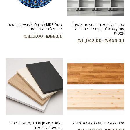
ספרייה לפי מידה בהתאמה אישית |
עיגולי MDF למנדלה לצביעה – בסיס
עומק 30 ס”מ | קיט DIY להרכבה
איכותי ליצירה מרגיעה
עצמית
₪
325.00
₪
66.00
טווח
–
₪
1,042.00
₪
864.00
טווח
–
מחירים:
מחירים:
עד
עד
פלטה לשולחן מעץ מלא לפי מידה
פלטה לשולחן עבודה/מחשב בציפוי
פורמייקה לפי מידה