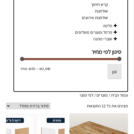
קרש חיתוך
שולחנות
שולחנות אירועים
פלטה
פרזול ומוצרים משלימים
שוברי מתנה
סינון לפי מחיר
מחיר
מחיר
₪2,640
—
₪50
מחיר:
סנן
מינימלי
מקסימלי
עמוד הבית
/
מוצרים
/ לפי מוצר
מציגים את כל ⁦12⁩ התוצאות