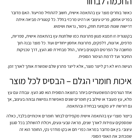
החכמה לבחור
כאשר בוחרים מוצר עץ בהתאמה אישית, חשוב להתחיל מהייעוד. האם מדובר
בפריט אחסון, פריט עיצובי או רהיט מרכזי בחלל. כל קטגוריה מביאה איתה
דרישות שונות מבחינת חוזק, גימור, נראות ושימוש.
בקטגוריה זו תמצא מגוון פתרונות כמו שולחנות עץ בהתאמה אישית, ספריות,
מדפים, ארונות, דלפקים, פתרונות אחסון ייחודיים ועוד. כל מוצר נבנה תוך
מחשבה על הפרטים הקטנים ביותר, החל מבחירת סוג העץ, דרך טכניקות
החיבור ועד לרמת הגימור הסופית.
הגישה היא לא רק לייצר מוצר, אלא לייצר פתרון שלם שמשרת אותך לאורך זמן.
איכות חומרי הגלם – הבסיס לכל מוצר
אחד הגורמים המשמעותיים ביותר בתוצאה הסופית הוא סוג העץ. עבודה עם עץ
מלא, עץ מעובד או שילוב בין חומרים שונים מאפשרת גמישות גבוהה בעיצוב, אך
גם דורשת ידע מקצועי בבחירה ובהתאמה.
בייצור מוצרי עץ בהתאמה אישית מקפידים לבחור חומרים איכותיים בלבד, כאלה
שמספקים עמידות לאורך שנים, מראה טבעי ונעים, ויכולת להשתלב בכל סגנון
עיצובי. בין אם מדובר במראה כפרי חם או בקו מודרני נקי, החומר הוא זה
שמכתיב את האופי הסופי.