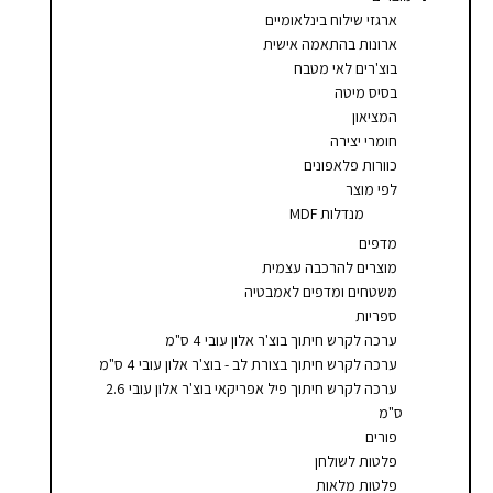
סמן קישורים
font_download
ארגזי שילוח בינלאומיים
ארונות בהתאמה אישית
לאפס
cached
בוצ'רים לאי מטבח
את
בסיס מיטה
כל
המציאון
האפשרויות
חומרי יצירה
כוורות פלאפונים
לפי מוצר
מנדלות MDF
מדפים
מוצרים להרכבה עצמית
משטחים ומדפים לאמבטיה
ספריות
ערכה לקרש חיתוך בוצ'ר אלון עובי 4 ס"מ
ערכה לקרש חיתוך בצורת לב - בוצ'ר אלון עובי 4 ס"מ
ערכה לקרש חיתוך פיל אפריקאי בוצ'ר אלון עובי 2.6
ס"מ
פורים
פלטות לשולחן
פלטות מלאות