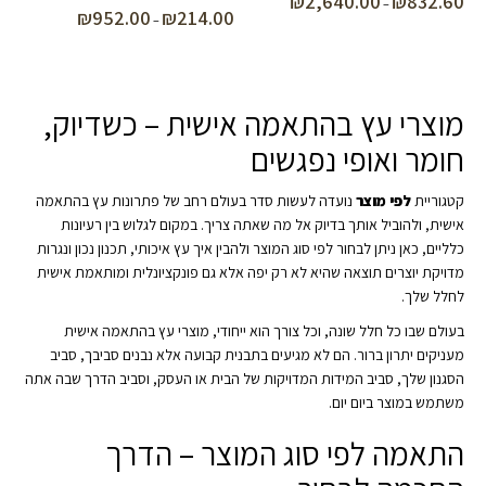
₪
2,640.00
₪
832.60
טווח
–
₪
952.00
₪
214.00
טווח
–
מחירים:
מחירים:
עד
עד
מוצרי עץ בהתאמה אישית – כשדיוק,
חומר ואופי נפגשים
קטגוריית
לפי מוצר
נועדה לעשות סדר בעולם רחב של פתרונות עץ בהתאמה
אישית, ולהוביל אותך בדיוק אל מה שאתה צריך. במקום לגלוש בין רעיונות
כלליים, כאן ניתן לבחור לפי סוג המוצר ולהבין איך עץ איכותי, תכנון נכון ונגרות
מדויקת יוצרים תוצאה שהיא לא רק יפה אלא גם פונקציונלית ומותאמת אישית
לחלל שלך.
בעולם שבו כל חלל שונה, וכל צורך הוא ייחודי, מוצרי עץ בהתאמה אישית
מעניקים יתרון ברור. הם לא מגיעים בתבנית קבועה אלא נבנים סביבך, סביב
הסגנון שלך, סביב המידות המדויקות של הבית או העסק, וסביב הדרך שבה אתה
משתמש במוצר ביום יום.
התאמה לפי סוג המוצר – הדרך