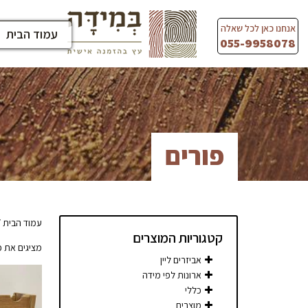
Ski
t
אנחנו כאן לכל שאלה
עמוד הבית
conten
055-9958078
פורים
עמוד הבית
/
קטגוריות המוצרים
מציגים את כל ⁦2⁩ התו
אביזרים ליין
ארונות לפי מידה
כללי
מוצרים