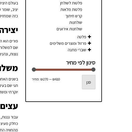
פלטות לשולחן
בעולם היציר
פלטות מלאות
יציב, שומר 
קרש חיתוך
כזה שמחזיק 
שולחנות
יצירה
שולחנות אירועים
פלטה
פורים הוא ה
פרזול ומוצרים משלימים
שם למשלוחי 
שוברי מתנה
נוצות, ונהנ
סינון לפי מחיר
משלוח
מחיר
מחיר
בשנים האחרו
₪610
—
₪270
מחיר:
סנן
תגי שם בעיצ
מינימלי
מקסימלי
יוקרתי ומשד
עצים 
עבור גננות,
כחלק מעיצוב
מהחוויה החינ