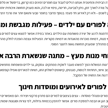
ה הביתית והחינוכית אנחנו רגילים לעבוד עם חומרים זמינים כמו קרטון, בריסטול או פלס
על צורה לאורך זמן, ניתן לצביעה, חריטה, ציפוי או לכה, והוא מעניק תחושה איכותית יו
לשנים – ולא רק לאירוע חד פעמי. בנוסף מדובר בחומר טבעי ותואם יותר את טרנד היציר
 לפורים עם ילדים – פעילות מגבשת ומ
זדמנות לרגע של יצירה משותפת עם הילדים. באתר במידה אפשר למצוא עצים לפורים בצור
מנות, דמויות מוכרות מהאגדות או דמויות מקוריות. הפעילות עצמה הופכת לחלק מהחג –
ים מתהליך שמעניק תחושת גאווה לתוצר הסופי.
י מנות מעץ – מתנה שנשארת הרבה אח
נות המשלוח הפך למשהו מעבר לשקית ממתקים. עסקים, גני ילדים ומשפחות מחפשים רע
וב אישי, תחתיות לכוסות, מגנטים, קישוטים לשולחן החג, תוויות למארזים ואפילו קופסא
רגות את החוויה של המקבל.
לפורים לאירועים ומוסדות חינוך
 מורים ומנהלי מוסדות – עצים בעיצובים לפורים הם פתרון פרקטי ויצירתי. הם מאפשרים
 הגן או הבמה למסיבת פורים. אפשר להזמין בכמויות גדולות, לפי צורות וסגנונות שמו
וכית.