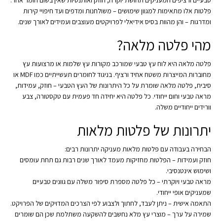
פלטות אלו מתאימות למגוון שימושים – משולחנות ומדפים ועד חיפויי קירות
ומדרגות – והן מהוות בסיס אידיאלי לפרויקטים מעוצבים ועמידים לאורך שנים.
מהי פלטה מלאה?
פלטה מלאה היא לוח עץ טבעי שמורכב מקורות עץ שלמות או מרצועות עץ
מחוברות המייצרות משטח אחיד ורציף. בניגוד לחומרים תעשייתיים כמו MDF או
סיבית, פלטה מלאה שומרת על כל היתרונות של העץ הטבעי – חוזק, עמידות,
מראה טבעי וחום ייחודי. כל פלטה היא יחידה חד פעמית עם טקסטורה, צבע
וורידים ייחודיים משלה.
יתרונות של פלטות מלאות
הבחירה בעבודה עם פלטות מלאות מעניקה יתרונות רבים:
חוזק ועמידות – הפלטות מחזיקות מעמד לאורך שנים רבות גם תחת עומסים
ושימוש אינטנסיבי.
מראה טבעי ויוקרתי – כל פלטה מספרת סיפור משלה עם גוונים טבעיים
שמעניקים אופי ייחודי.
התאמה אישית – ניתן לעבד, לחתוך ולצבוע לפי הצרכים המדויקים של הפרויקט.
שמירה על ערך – מוצרי עץ מלא נחשבים להשקעה משתלמת שכן הם שומרים