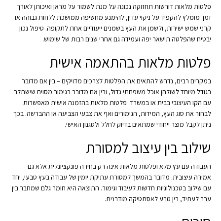
פלטות מלאות דורשות תחזוקה נכונה על מנת לשמור על מראן ואיכותן לאורך
זמן. מומלץ להקפיד על ניקוי עדין, להימנע מחשיפה ממושכת ללחות גבוהה או
קרני שמש ישירות, ולשמן את העץ בשמנים ייעודיים אחת לתקופה. טיפול נכון
יבטיח שהפלטה תישאר יפה ועמידה גם אחרי שנים רבות של שימוש.
פלטות מלאות בהתאמה אישית
במקרים רבים, נדרש להתאים את הפלטות לצרכים מדויקים – בין אם מדובר
בגודל מיוחד לשולחן אוכל משפחתי גדול, ובין אם מדובר בגימור מסוים שישתלב
עם הקו העיצובי בבית או במשרד. פלטות מלאות בהזמנה אישית מאפשרות
לבחור את סוג העץ, המידות, הגימורים ואף את צבעי הצביעה או ההברשה. בכך
ניתן לקבל מוצר ייחודי שמתאים בדיוק לחלל ולסגנון האישי.
שילוב בין עיצוב למסורת
העבודה עם עץ מלא ופלטות מלאות אינה רק בחירה פונקציונלית אלא גם
אמירה עיצובית. מדובר בהמשך למסורת עתיקת יומין של עבודה בעץ טבעי, יחד
עם שילוב בטכנולוגיות חדשות לעיבוד וגימור. התוצאה היא חומר גלם שמחבר בין
עבר לעתיד, בין טבע לאסתטיקה מודרנית.