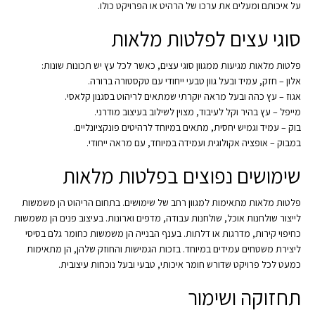
על איכותם ומעלים את ערכו של הרהיט או הפרויקט כולו.
סוגי עצים לפלטות מלאות
פלטות מלאות מגיעות ממגוון סוגי עצים, כאשר לכל עץ יש תכונות שונות:
אלון – חזק, עמיד ובעל גוון טבעי ייחודי עם טקסטורה ברורה.
אגוז – עץ כהה ובעל מראה יוקרתי שמתאים לריהוט בסגנון קלאסי.
מייפל – עץ בהיר וקל לעיבוד, מצוין לשילוב בעיצוב מודרני.
בוק – עמיד וגמיש יחסית, מתאים במיוחד לרהיטים פונקציונליים.
במבוק – אופציה אקולוגית ועמידה במיוחד, עם מראה ייחודי.
שימושים נפוצים בפלטות מלאות
פלטות מלאות מתאימות למגוון רחב של שימושים. בתחום הריהוט הן משמשות
לייצור שולחנות אוכל, שולחנות עבודה, מדפים וארונות. בעיצוב פנים הן משמשות
כחיפוי קירות, מדרגות או דלתות. בענף הבנייה הן משמשות כחומר גלם בסיסי
ליצירת משטחים עמידים במיוחד. בזכות הגמישות והחוזק שלהן, הן מתאימות
כמעט לכל פרויקט שדורש חומר איכותי, טבעי ובעל נוכחות עיצובית.
תחזוקה ושימור