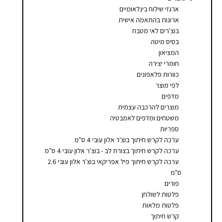
סמן קישורים
font_download
ארגזי שילוח בינלאומיים
ארונות בהתאמה אישית
לאפס
cached
בוצ'רים לאי מטבח
את
בסיס מיטה
כל
המציאון
האפשרויות
חומרי יצירה
כוורות פלאפונים
לפי מוצר
מדפים
מוצרים להרכבה עצמית
משטחים ומדפים לאמבטיה
ספריות
ערכה לקרש חיתוך בוצ'ר אלון עובי 4 ס"מ
ערכה לקרש חיתוך בצורת לב - בוצ'ר אלון עובי 4 ס"מ
ערכה לקרש חיתוך פיל אפריקאי בוצ'ר אלון עובי 2.6
ס"מ
פורים
פלטות לשולחן
פלטות מלאות
קרש חיתוך