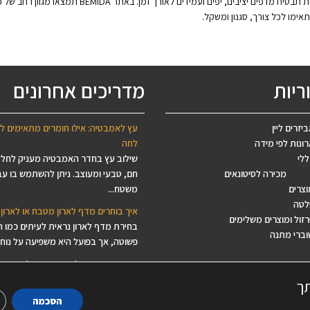
זוויות ומסילות תבטיח מדפים יציבים, יפי
אימו לכל צורך, סגנון ומשקל.
ריות
מדריכים אחרונים
יזרים ליין
עץ לאמבטיה: אילו חומרים מתאימים ל
ונות לפי מידה
לחה
ללי
שילוב עץ בחדר האמבטיה מעניק לחל
מכירה לסיטונאים
חם, טבעי ומעוצב. ניתן להשתמש בו עב
וצרים
משטח...
לטה
איך בוחרים מדף לארון מטבח או לארון 
זול ומוצרים משלימים
בחירת מדף לארון נראית לעיתים כמו 
וברי מתנה
פשוטה, אך בפועל היא משפיעה על נוחות
איך מתכננים אי למטבח מעץ לפי מידה
אי למטבח הפך בשנים האחרונות לאחד
תך
האלמנטים המבוקשים ביותר בתכנון ה
הסכמה
הוא...