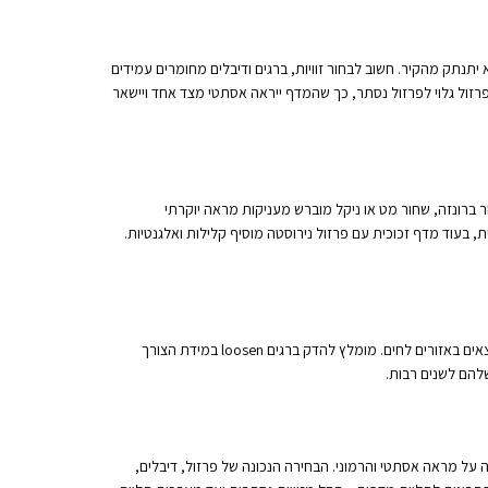
יתנתק מהקיר. חשוב לבחור זוויות, ברגים ודיבלים מחומרים עמידים
 פרזול גלוי לפרזול נסתר, כך שהמדף ייראה אסתטי מצד אחד ויישאר
ר ברונזה, שחור מט או ניקל מוברש מעניקות מראה יוקרתי
 בעוד מדף זכוכית עם פרזול נירוסטה מוסיף קלילות ואלגנטיות.
לאחר התקנת המדפים חשוב לבדוק מדי פעם את יציבותם – במיוחד אם הם נושאים משקל רב או נמצאים באזורים לחים. מומלץ להדק ברגים loosen במידת הצורך
להם לשנים רבות.
ה על מראה אסתטי והרמוני. הבחירה הנכונה של פרזול, דיבלים,