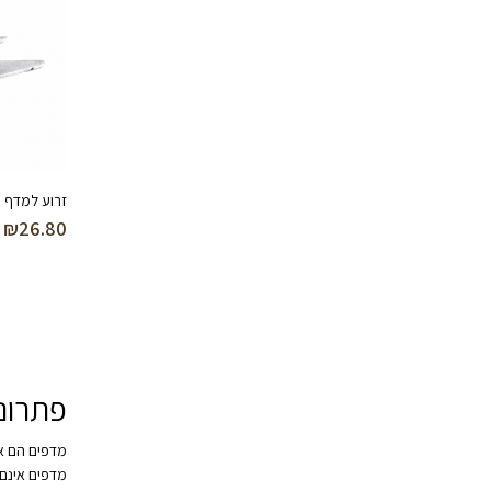
זרוע למדף 470 מ”מ (לבן)
₪
26.80
פתרונו
מדפים הם אח
מדפים אינם 