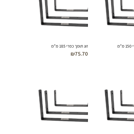
”מ
זוג תומך כפרי 185 מ”מ
₪
75.70