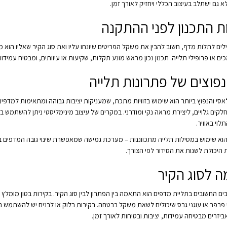
א גם ישתלב בעיצוב הכללי ויחזיק לאורך זמן.
ת התכנון לפני ההתקנה
ים לתלות מדף, חשוב להבין את משקל הפריטים שיונחו עליו ואת סוג הקיר שאליו הוא מחו
כים או פרופילי תלייה. תכנון נכון מראש מונע תקלות, שקיעות או עיוותים, ומבטיח עמידו
נפוצים של פתרונות תלייה
סי והנפוץ ביותר הוא שימוש בזוויות מתכת, שמעניקות יציבות גבוהה ומתאימות למדפים
קים גלויים, ליצירת מראה נקי ומודרני. במקרים של עיצוב מינימליסטי ניתן להשתמש
לוי באוויר.
הוא שימוש במסילות תלייה מתכווננות – מערכת גמישה שמאפשרת שינוי גובה המדפים בכ
 היכולת לשנות את הסידור לפי הצורך.
 לסוג הקיר
ם החשובים בתליית מדפים הוא התאמה בין הפתרון לבין סוג הקיר. בקירות בטון מומלץ
 פרפר או עוגני גבס שיכולים לשאת משקל בבטחה. בקירות בלוק או לבנים יש להשתמש ב
ביזרים מבטיחה עמידות, יציבות ובטיחות לאורך זמן.