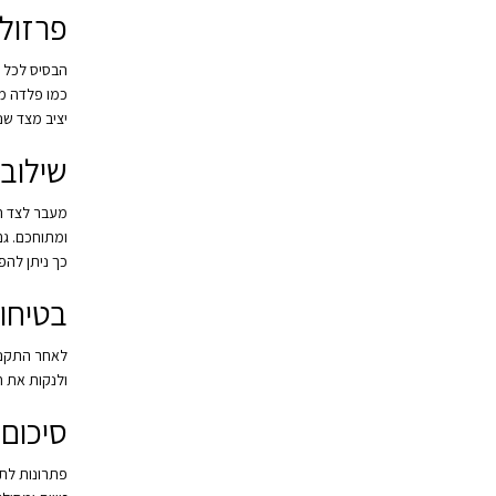
פרזול 
הבסיס לכל ת
כמו פלדה מג
יציב מצד שני
שילוב 
מעבר לצד הט
ומתוחכם. גם
כך ניתן להפ
בטיחו
ולנקות את ח
סיכום
פתרונות לתל