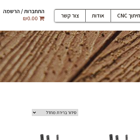
התחברות / הרשמה
יתוך CNC
אודות
צור קשר
₪
0.00