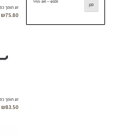
מחיר
מחיר
₪100
—
₪0
מחיר:
סנן
זוג תומך כפרי 200 
מינימלי
מקסימלי
₪
75.80
זוג תומך כפרי הפ
₪
83.50