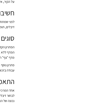
על הקיר, אל
חשיבו
לפני שמתחיל
דיבלים, תומ
סוגים 
הפתרון הקלא
המדף ללא חל
מדף "צף" הת
פתרון נוסף 
עבודה בזכות
התאמה
אחד המרכיבי
לבחור דיבלי
נכונה של הא