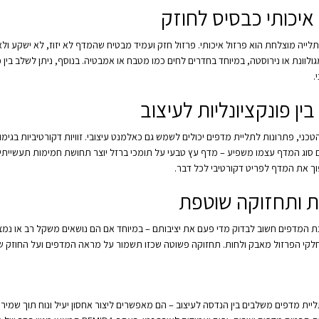
איכותי כבסיס לחוזק
לייה מוצלחת הוא פרזול איכותי. פרזול חזק ועמיד מבטיח שהמדף לא יזוז, לא ישקע ולא 
ולוונת או נירוסטה, במיוחד בחדרים לחים כמו מטבח או אמבטיה. בנוסף, ניתן לשלב בין
.
בין פונקציונליות לעיצוב
כני, פתרונות לתליית מדפים יכולים לשמש גם כאלמנט עיצובי. זוויות דקורטיביות בגימו
 סוג המדף עצמו משפיע – מדף עץ טבעי על תומכי ברזל יוצר תחושת חמימות תעשייתית,
וך את המדף לפריט דקורטיבי לכל דבר.
ת ותחזוקה שוטפת
לקי הפרזול מאבק ולחות. תחזוקה פשוטה שכזו תשמור על מראה המדפים ועל החוזק ש
יית מדפים משלבים בין הנדסה לעיצוב – הם מאפשרים ליצור אחסון יעיל ונוח תוך שמיר