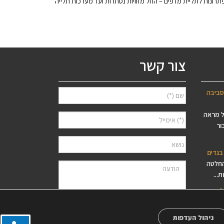
ם ועמידים לאורך זמן. באתר BEMIDA תמצאו מגוון רחב של פתרונות לתליית מדפים – החל מזוויות נסתרות ועד מערכות תלייה
צור קשר
סביבה
ל מראה
ור
בגדים
החלטה
...
?
מטבח.
ניהול העדפות
אני מאשר/ת למסור את פרטיי לצורך יצירת קשר