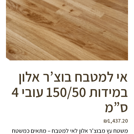
סמן קישורים
font_download
לאפס
cached
את
כל
האפשרויות
אי למטבח בוצ’ר אלון
במידות 150/50 עובי 4
ס”מ
₪
1,437.20
משטח עץ מבוצ’ר אלון לאי למטבח – מתאים כמשטח