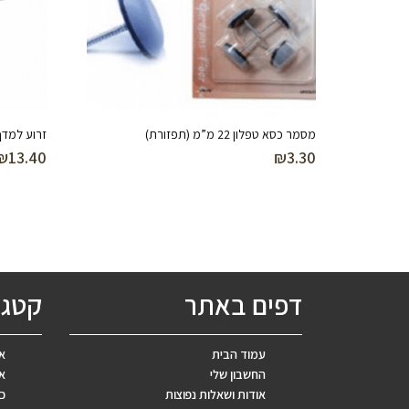
מסמר כסא טפלון 22 מ”מ (תפזורת)
זרוע למדף 170 מ”מ (ל
₪
13.40
₪
3.30
דפים באתר
קטגו
עמוד הבית
אב
החשבון שלי
אר
אודות ושאלות נפוצות
כ