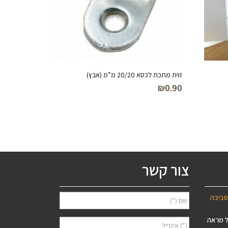
זוית מתכת לכסא 20/20 מ”מ (אבץ)
₪
0.90
צור קשר
סביבה
ל מראה