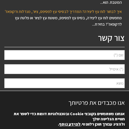
המטבח. הוא...
איך לבחור לוח עץ ליצירה? המדריך לבסיסי עץ לפסיפס, ציור, מנדלות ודקופאז'
מחפשים לוח עץ ליצירה, בסיס עץ לפסיפס, משטח עץ לציור או פלטת עץ
לדקופאז’? בחירת...
צור קשר
אנו מכבדים את פרטיותך
אנחנו משתמשים בקובצי
Cookie
ובטכנולוגיות דומות כדי לשפר את
חוויית הגלישה שלך
למידע נוסף
.
ולהציג עבורך תוכן רלוונטי.
אני מאשר/ת למסור את פרטיי לצורך יצירת קשר ודיוור ישיר, בהתאם
מדיניות