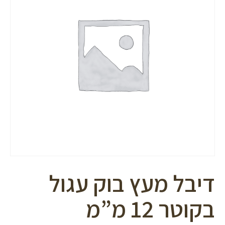
סמן קישורים
font_download
לאפס
cached
את
כל
האפשרויות
דיבל מעץ בוק עגול
בקוטר 12 מ”מ