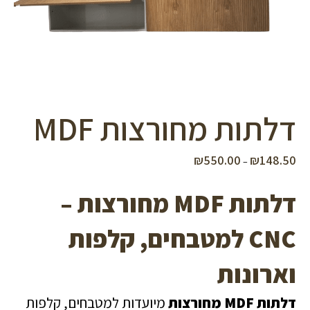
סמן קישורים
font_download
לאפס
cached
את
כל
האפשרויות
דלתות מחורצות MDF
₪
550.00
₪
148.50
טווח
–
מחירים:
דלתות MDF מחורצות –
עד
CNC למטבחים, קלפות
וארונות
דלתות MDF מחורצות
מיועדות למטבחים, קלפות