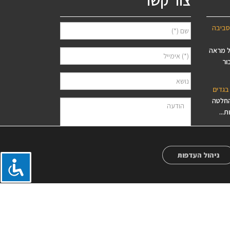
צור קשר
סביבה
ל מראה
ור
בגדים
החלטה
...
?
מטבח.
ניהול העדפות
אני מאשר/ת למסור את פרטיי לצורך יצירת קשר
ודיוור ישיר, בהתאם
מדיניות הפרטיות
של האתר.
סיסי עץ
ידוע לי שאוכל לבטל את הרישום בכל עת.
פס,
?