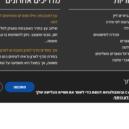
ריות
מדריכים אחרונים
יזרים ליין
עץ לאמבטיה: אילו חומרים מתאימים ל
ונות לפי מידה
לחה
ללי
שילוב עץ בחדר האמבטיה מעניק לחל
מכירה לסיטונאים
חם, טבעי ומעוצב. ניתן להשתמש בו עב
וצרים
משטח...
לטה
איך בוחרים מדף לארון מטבח או לארון 
זול ומוצרים משלימים
בחירת מדף לארון נראית לעיתים כמו 
וברי מתנה
פשוטה, אך בפועל היא משפיעה על נוחות
איך מתכננים אי למטבח מעץ לפי מידה
אי למטבח הפך בשנים האחרונות לאחד
תך
האלמנטים המבוקשים ביותר בתכנון ה
הסכמה
הוא...
C
ובטכנולוגיות דומות כדי לשפר את חוויית הגלישה שלך
ע נוסף
.
איך לבחור לוח עץ ליצירה? המדריך לב
לפסיפס, ציור, מנדלות ודקופאז'
מחפשים לוח עץ ליצירה, בסיס עץ לפסי
משטח עץ לציור או פלטת עץ לדקופאז’
בחירת...