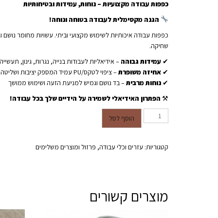
כפפות עבודה מקצועיות – נוחות, עמידות ובטיחותיות
הגנה מקסימלית לעבודה בטוחה ונוחה!
כפפות עבודה איכותיות לשימוש מקצועי וביתי. עשויות מחומר נושם וג
שחיקה.
✔
עמידות גבוהה
– אידיאליות לעבודות בנייה, נגרות, גינון, תעשייה 
✔
אחיזה משופרת
– ציפוי לטקס/PU עמיד המספק יציבות ושליטה
✔
נוחות מרבית
– בד נושם וגמיש למניעת הזעה ושימוש ממושך
⚒
הפתרון האידיאלי לשמירה על הידיים שלך בכל עבודה!
כמות של זוג כפפות עבודה
הוסף לסל
קטגוריות:
עזרים וכלי עבודה
,
פרזול ומוצרים משלימים
מוצרים קשורים