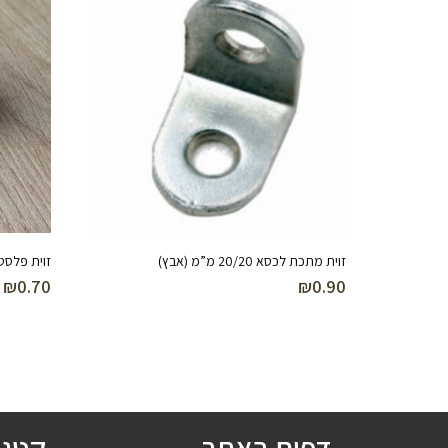
זוית מתכת לכסא 20/20 מ”מ (אבץ)
זוית פלסט
₪
0.70
₪
0.90