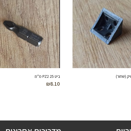
יק (שחור)
ביט PZ2 25 מ”מ
₪
8.10