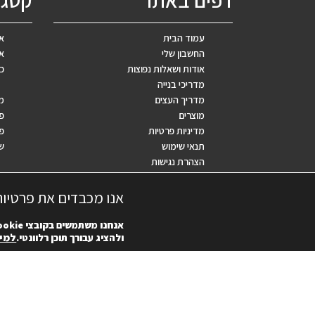
דפים באתר
קטגו
עמוד הבית
אב
החשבון שלי
אר
אודות ושאלות נפוצות
כ
מדריכי בנייה
מדריך העצים
מ
מוצרים
פ
מדיניות פרטיות
פר
תנאי שימוש
ש
הצהרת נגישות
שאלות נפוצות
אנו מכבדים את פרטיו
אנחנו משתמשים בקובצי
ookie
למיד
ולהציג עבורך תוכן רלוונטי.