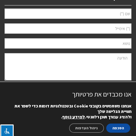
אני מאשר/ת למסור את פרטיי לצורך יצירת קשר ודיוור ישיר, בהתאם
מדיניות
אנו מכבדים את פרטיותך
הפרטיות
של האתר. ידוע לי שאוכל לבטל את הרישום בכל עת.
אנחנו משתמשים בקובצי
Cookie
ובטכנולוגיות דומות כדי לשפר את
חוויית הגלישה שלך
למידע נוסף
.
ולהציג עבורך תוכן רלוונטי.
הסכמה
ניהול העדפות