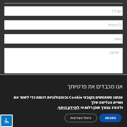
אני מאשר/ת למסור את פרטיי לצורך יצירת קשר ודיוור ישיר, בהתאם
מדיניות
אנו מכבדים את פרטיותך
הפרטיות
של האתר. ידוע לי שאוכל לבטל את הרישום בכל עת.
אנחנו משתמשים בקובצי
Cookie
ובטכנולוגיות דומות כדי לשפר את
חוויית הגלישה שלך
למידע נוסף
.
ולהציג עבורך תוכן רלוונטי.
הסכמה
ניהול העדפות