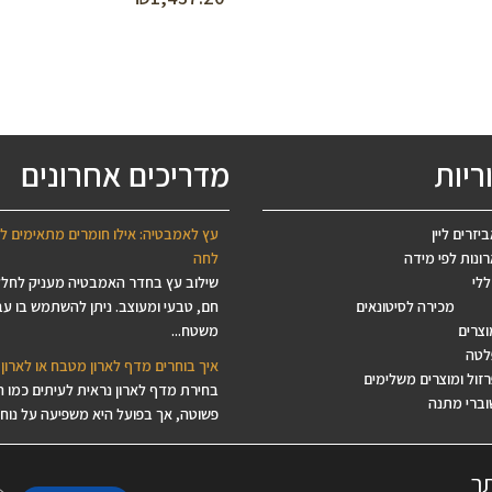
מחירים:
עד
ריות
מדריכים אחרונים
יזרים ליין
עץ לאמבטיה: אילו חומרים מתאימים ל
ונות לפי מידה
לחה
ללי
שילוב עץ בחדר האמבטיה מעניק לחל
מכירה לסיטונאים
חם, טבעי ומעוצב. ניתן להשתמש בו עב
וצרים
משטח...
לטה
איך בוחרים מדף לארון מטבח או לארון 
זול ומוצרים משלימים
בחירת מדף לארון נראית לעיתים כמו 
וברי מתנה
פשוטה, אך בפועל היא משפיעה על נוחות
איך מתכננים אי למטבח מעץ לפי מידה
אי למטבח הפך בשנים האחרונות לאחד
תך