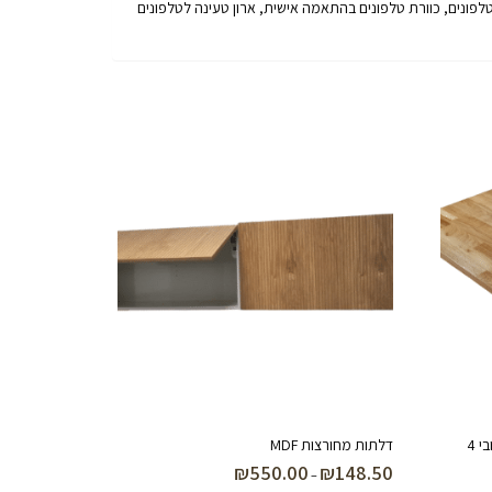
לטלפונים, כוורת טלפונים בהתאמה אישית, ארון טעינה לטלפונים
אי למטבח בוצ’ר אלון במידות 150/50 עובי 4
דלתות מחורצות MDF
₪
550.00
₪
148.50
טווח
–