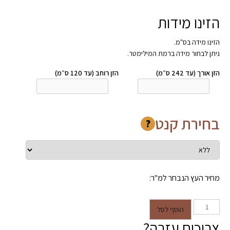
הזינו מידות
הזינו מידה בס"מ.
ניתן לבחור מידה ברמת המילימטר.
הזן אורך (עד 242 ס״מ)
הזן רוחב (עד 120 ס״מ)
בחירת קנט
?
מחיר העץ הנבחר למ"ר:
כמות של מדף לארון בגדים בהתאמה
הוסף לסל
אישית- עץ סנדוויץ' במגוון צבעים
צריכים עזרה?