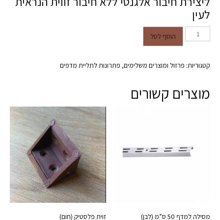
ליצירת חיבור אלגנטי ללא חיבור זווית הנראית
לעין
כמות של מחבר קבינאו CABINEO
הוסף לסל
קטגוריות:
פרזול ומוצרים משלימים
,
פתרונות לתליית מדפים
מוצרים קשורים
מסילה למדף 50 ס”מ (לבן)
זוית פלסטיק (חום)