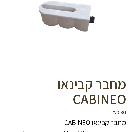
סמן קישורים
font_download
לאפס
cached
את
כל
האפשרויות
מחבר קבינאו
CABINEO
₪
3.30
מחבר קבינאו CABINEO