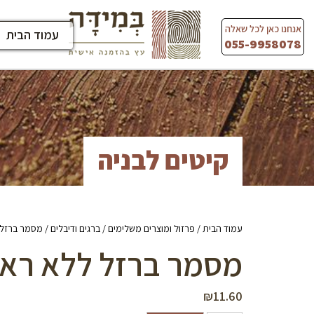
Ski
t
אנחנו כאן לכל שאלה
עמוד הבית
conten
055-9958078
קיטים לבניה
עמוד הבית
/
פרזול ומוצרים משלימים
/
ברגים ודיבלים
/ מסמר ברזל ללא ראש 5
מסמר ברזל ללא ראש 25 מ”מ (100 י
₪
11.60