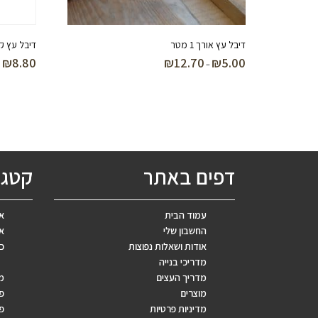
דיבל עץ אורך 1 מטר
דיבל עץ קצר מחורץ
₪
8.80
₪
12.70
₪
5.00
טווח
–
מחירים:
עד
דפים באתר
קטגו
עמוד הבית
אב
החשבון שלי
אר
אודות ושאלות נפוצות
כ
מדריכי בנייה
מדריך העצים
מ
מוצרים
פ
מדיניות פרטיות
פר