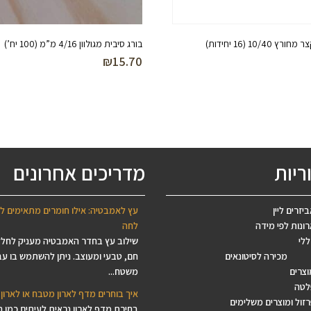
 10/40 (16 יחידות)
בורג סיבית מגולוון 4/16 מ”מ (100 יח’)
₪
15.70
ריות
מדריכים אחרונים
יזרים ליין
עץ לאמבטיה: אילו חומרים מתאימים ל
ונות לפי מידה
לחה
ללי
שילוב עץ בחדר האמבטיה מעניק לחל
מכירה לסיטונאים
חם, טבעי ומעוצב. ניתן להשתמש בו עב
וצרים
משטח...
לטה
איך בוחרים מדף לארון מטבח או לארון 
זול ומוצרים משלימים
בחירת מדף לארון נראית לעיתים כמו 