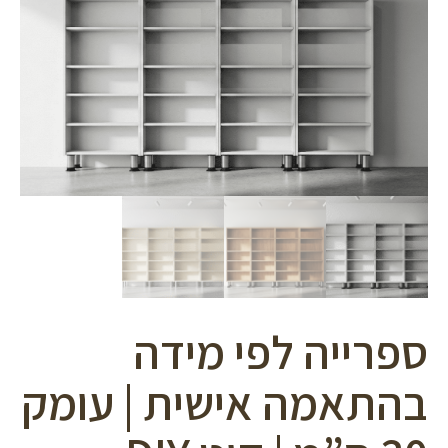
סמן קישורים
font_download
לאפס
cached
את
כל
האפשרויות
ספרייה לפי מידה
בהתאמה אישית | עומק