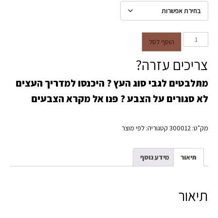
כמות של ספרייה לפי מידה בהתאמה
הוסף לסל
אישית | עומק 30 ס"מ | קיט DIY
צריכים עזרה?
להרכבה עצמית
מתלבטים לגבי סוג העץ ?
היכנסו למדריך העצים
לא סגורים על הצבע ?
פנו אל מקרא הצבעים
מק"ט:
300012
קטגוריה:
לפי מוצר
תיאור
מידע נוסף
תיאור