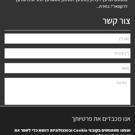
לדקופאז’? בחירת...
צור קשר
אני מאשר/ת למסור את פרטיי לצורך יצירת קשר ודיוור ישיר, בהתאם
מדיניות
אנו מכבדים את פרטיותך
הפרטיות
של האתר. ידוע לי שאוכל לבטל את הרישום בכל עת.
אנחנו משתמשים בקובצי
Cookie
ובטכנולוגיות דומות כדי לשפר את