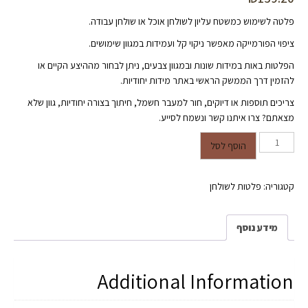
פלטה לשימוש כמשטח עליון לשולחן אוכל או שולחן עבודה.
ציפוי הפורמייקה מאפשר ניקוי קל ועמידות במגוון שימושים.
הפלטות באות במידות שונות ובמגוון צבעים, ניתן לבחור מההיצע הקיים או
להזמין דרך הממשק הראשי באתר מידות יחודיות.
צריכים תוספות או דיוקים, חור למעבר חשמל, חיתוך בצורה יחודיות, גוון שלא
מצאתם? צרו איתנו קשר ונשמח לסייע.
כמות של פלטה לשולחן- ציפוי
הוסף לסל
פורמייקה בגוון אלון נקי- 60/120-
בעובי 16.5 מ"מ
קטגוריה:
פלטות לשולחן
מידע נוסף
Additional Information