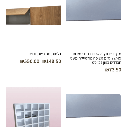
מדף סנדוויץ’ לארון בגדים במידות
דלתות מחורצות MDF
77/49 ס”מ מצופה פורמייקה משני
₪
550.00
₪
148.50
טווח
–
הצדדים בגוון לבן טפ
מחירים:
₪
73.50
עד