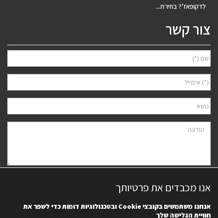
לדקופאז’? בחירת...
צור קשר
אני מאשר/ת למסור את פרטיי לצורך יצירת קשר ודיוור ישיר, בהתאם
מדיניות
אנו מכבדים את פרטיותך
הפרטיות
של האתר. ידוע לי שאוכל לבטל את הרישום בכל עת.
אנחנו משתמשים בקובצי
Cookie
ובטכנולוגיות דומות כדי לשפר את
חוויית הגלישה שלך