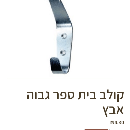
סמן קישורים
font_download
לאפס
cached
את
כל
האפשרויות
קולב בית ספר גבוה
אבץ
₪
4.80