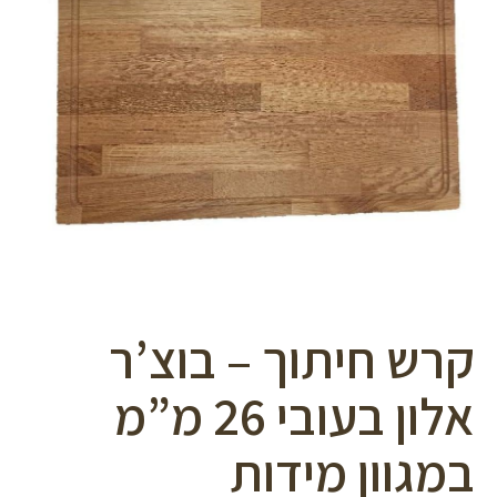
סמן קישורים
font_download
לאפס
cached
את
כל
האפשרויות
קרש חיתוך – בוצ’ר
אלון בעובי 26 מ”מ
במגוון מידות