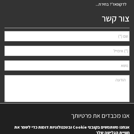
לדקופאז’? בחירת...
צור קשר
אני מאשר/ת למסור את פרטיי לצורך יצירת קשר ודיוור ישיר, בהתאם
מדיניות
אנו מכבדים את פרטיותך
הפרטיות
של האתר. ידוע לי שאוכל לבטל את הרישום בכל עת.
אנחנו משתמשים בקובצי
Cookie
ובטכנולוגיות דומות כדי לשפר את
חוויית הגלישה שלך