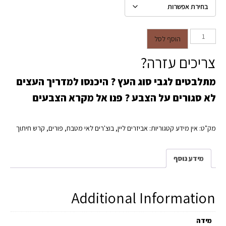
כמות של קרש חיתוך - בוצ'ר אלון
הוסף לסל
בעובי 26 מ"מ במגוון מידות
צריכים עזרה?
מתלבטים לגבי סוג העץ ?
היכנסו למדריך העצים
לא סגורים על הצבע ?
פנו אל מקרא הצבעים
מק"ט:
אין מידע
קטגוריות:
אביזרים ליין
,
בוצ'רים לאי מטבח
,
פורים
,
קרש חיתוך
מידע נוסף
Additional Information
מידה