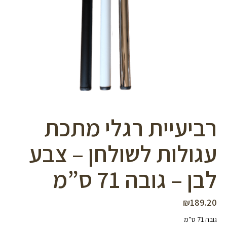
סמן קישורים
font_download
לאפס
cached
את
כל
האפשרויות
רביעיית רגלי מתכת
עגולות לשולחן – צבע
לבן – גובה 71 ס”מ
₪
189.20
גובה 71 ס”מ