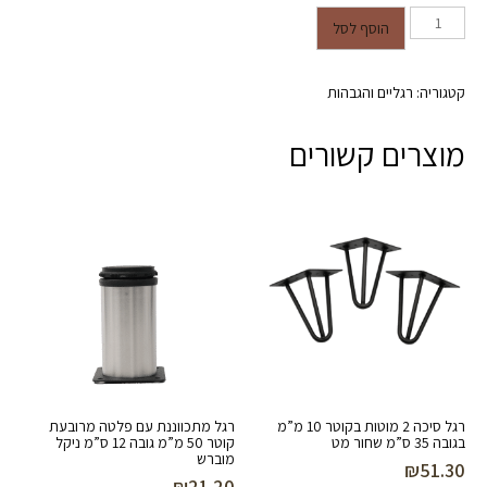
כמות של רביעיית רגלי מתכת עגולות
הוסף לסל
לשולחן - צבע לבן - גובה 71 ס"מ
קטגוריה:
רגליים והגבהות
מוצרים קשורים
רגל סיכה 2 מוטות בקוטר 10 מ”מ
רגל מתכווננת עם פלטה מרובעת
בגובה 35 ס”מ שחור מט
קוטר 50 מ”מ גובה 12 ס”מ ניקל
מוברש
₪
51.30
₪
21.20