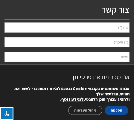
צור קשר
אנו מכבדים את פרטיותך
אנחנו משתמשים בקובצי
Cookie
ובטכנולוגיות דומות כדי לשפר את
חוויית הגלישה שלך
למידע נוסף
.
ולהציג עבורך תוכן רלוונטי.
אני מאשר/ת למסור את פרטיי לצורך יצירת קשר ודיוור ישיר, בהתאם
מדיניות
הפרטיות
של האתר. ידוע לי שאוכל לבטל את הרישום בכל עת.
הסכמה
ניהול העדפות