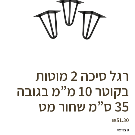
סמן קישורים
font_download
לאפס
cached
את
כל
האפשרויות
רגל סיכה 2 מוטות
בקוטר 10 מ”מ בגובה
35 ס”מ שחור מט
₪
51.30
8 במלאי