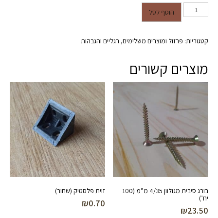
כמות של רגל סיכה 2 מוטות בקוטר
הוסף לסל
10 מ"מ בגובה 35 ס"מ שחור מט
קטגוריות:
פרזול ומוצרים משלימים
,
רגליים והגבהות
מוצרים קשורים
בורג סיבית מגולוון 4/35 מ”מ (100
זוית פלסטיק (שחור)
יח’)
₪
0.70
₪
23.50