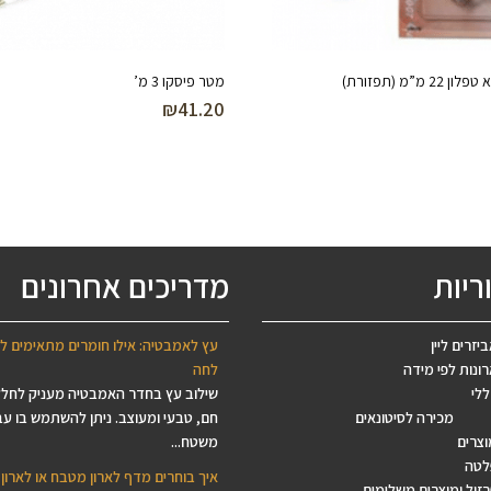
 מ”מ (תפזורת)
מטר פיסקו 3 מ’
₪
41.20
ריות
מדריכים אחרונים
יזרים ליין
עץ לאמבטיה: אילו חומרים מתאימים ל
ונות לפי מידה
לחה
ללי
שילוב עץ בחדר האמבטיה מעניק לחל
מכירה לסיטונאים
חם, טבעי ומעוצב. ניתן להשתמש בו עב
וצרים
משטח...
לטה
איך בוחרים מדף לארון מטבח או לארון 
זול ומוצרים משלימים