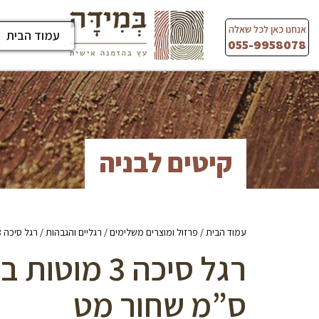
Ski
t
אנחנו כאן לכל שאלה
עמוד הבית
conten
055-9958078
קיטים לבניה
עמוד הבית
/
פרזול ומוצרים משלימים
/
רגליים והגבהות
/ רגל סיכה 3 מוטות בקוטר 10 מ”מ בגובה 15 ס”מ שחור מט
ס”מ שחור מט