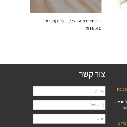
בורג סיבית מגולוון 3.5/25 מ”מ (100 יח’)
₪
16.40
צור קשר
סביבה
ל מראה
ור
בגדים