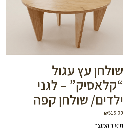
סמן קישורים
font_download
לאפס
cached
את
כל
האפשרויות
שולחן עץ עגול
“קלאסיק” – לגני
ילדים/ שולחן קפה
₪
515.00
תיאור המוצר