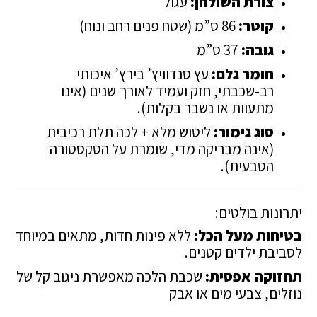
צורת השולחן:
עגול
קוטר:
86 ס”מ (שטח פנים רחב ונוח)
גובה:
37 ס”מ
חומר גלם:
עץ סנדוויץ’ בירץ’ איכותי
רב-שכבתי, חזק ועמיד לאורך שנים (אינו
מתעוות או נשבר בקלות).
סוג גימור:
ליטוש מלא + לכה תלת רכיבית
(אינה מבריקה מדי, שומרת על הטקסטורה
הטבעית).
יתרונות בולטים:
בטיחות מעל הכל:
ללא פינות חדות, מתאים במיוחד
לסביבת ילדים קטנים.
תחזוקה אפסית:
שכבת הלכה מאפשרת ניגוב קל של
נוזלים, צבעי מים או אבק