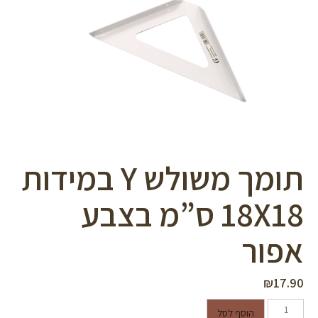
סמן קישורים
font_download
לאפס
cached
את
כל
האפשרויות
תומך משולש Y במידות
18X18 ס”מ בצבע
אפור
₪
17.90
כמות של תומך משולש Y במידות
הוסף לסל