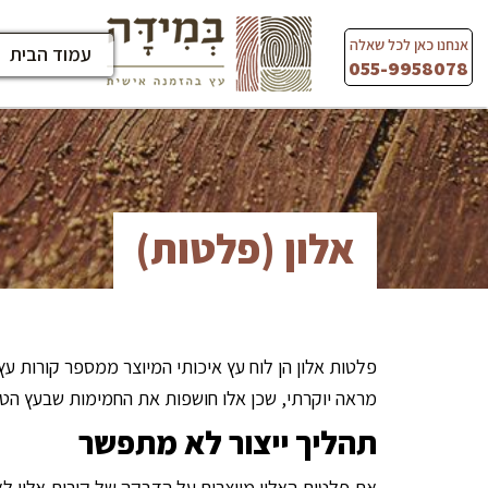
Ski
t
אנחנו כאן לכל שאלה
עמוד הבית
conten
055-9958078
אלון (פלטות)
פלטות אלון הן לוח עץ איכותי המיוצר ממספר קורות ע
מראה יוקרתי, שכן אלו חושפות את החמימות שבעץ הטבע
תהליך ייצור לא מתפשר
את פלטות האלון מייצרים על הדבקה של קורות אלון לאח