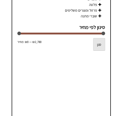
סמן קישורים
font_download
פלטה
פרזול ומוצרים משלימים
לאפס
cached
שוברי מתנה
את
כל
סינון לפי מחיר
האפשרויות
מחיר
מחיר
₪2,780
—
₪0
מחיר:
סנן
מינימלי
מקסימלי