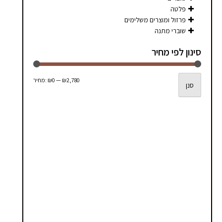
סמן קישורים
font_download
פלטה
פרזול ומוצרים משלימים
לאפס
cached
שוברי מתנה
את
כל
סינון לפי מחיר
האפשרויות
מחיר
מחיר
₪2,780
—
₪0
מחיר:
סנן
מינימלי
מקסימלי